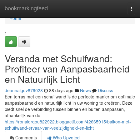
Home
bookmarkingfeed
Togg
navi
Home
1
Veranda met Schuifwand:
Profiteer van Aanpasbaarheid
en Natuurlijk Licht
deannalguv879028
88 days ago
News
Discuss
Een terras met een schuifwand is de perfecte manier om optimale
aanpasbaarheid en natuurlijk licht in uw woning te creëren. Deze
biedt snel de verbinding tussen binnen en buiten aanpassen,
afhankelijk van de
https://ronaldrqou822922.bloggactif.com/42665915/balkon-met-
schuifwand-ervaar-van-veelzijdigheid-en-licht
Comments
Who Upvoted