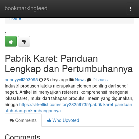
Home
bookmarkingfeed
Togg
navi
Home
1
Pabrik Karet: Panduan
Lengkap dan Pertumbuhannya
pennyyvll203095
86 days ago
News
Discuss
Industri produsen lateks merupakan elemen penting dari sendi
negeri. Artikel ini menyajikan referensi komprehensif mengenai
lokasi karet , mulai dari tahapan produksi, mesin yang digunakan,
hingga
https://sirketlist.com/story23259735/pabrik-karet-panduan-
utuh-dan-perkembangannya
Comments
Who Upvoted
Comments