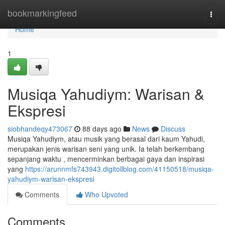
Home
bookmarkingfeed
Togg
navi
Home
1
Musiqa Yahudiym: Warisan &
Ekspresi
siobhandeqy473067
88 days ago
News
Discuss
Musiqa Yahudiym, atau musik yang berasal dari kaum Yahudi,
merupakan jenis warisan seni yang unik. Ia telah berkembang
sepanjang waktu , mencerminkan berbagai gaya dan inspirasi
yang
https://arunnmfs743943.digitollblog.com/41150518/musiqa-
yahudiym-warisan-ekspresi
Comments
Who Upvoted
Comments