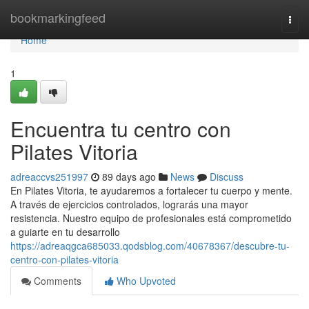
Home
bookmarkingfeed
Togg
navi
Home
1
Encuentra tu centro con
Pilates Vitoria
adreaccvs251997
89 days ago
News
Discuss
En Pilates Vitoria, te ayudaremos a fortalecer tu cuerpo y mente.
A través de ejercicios controlados, lograrás una mayor
resistencia. Nuestro equipo de profesionales está comprometido
a guiarte en tu desarrollo
https://adreaqgca685033.qodsblog.com/40678367/descubre-tu-
centro-con-pilates-vitoria
Comments
Who Upvoted