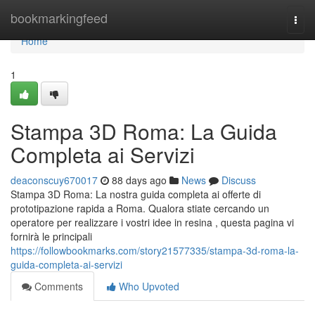
Home
bookmarkingfeed
Togg
navi
Home
1
Stampa 3D Roma: La Guida
Completa ai Servizi
deaconscuy670017
88 days ago
News
Discuss
Stampa 3D Roma: La nostra guida completa ai offerte di
prototipazione rapida a Roma. Qualora stiate cercando un
operatore per realizzare i vostri idee in resina , questa pagina vi
fornirà le principali
https://followbookmarks.com/story21577335/stampa-3d-roma-la-
guida-completa-ai-servizi
Comments
Who Upvoted