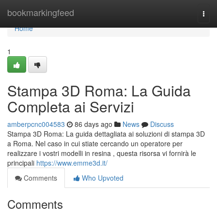
Home
bookmarkingfeed
Togg
navi
Home
1
Stampa 3D Roma: La Guida
Completa ai Servizi
amberpcnc004583
86 days ago
News
Discuss
Stampa 3D Roma: La guida dettagliata ai soluzioni di stampa 3D
a Roma. Nel caso in cui stiate cercando un operatore per
realizzare i vostri modelli in resina , questa risorsa vi fornirà le
principali
https://www.emme3d.it/
Comments
Who Upvoted
Comments