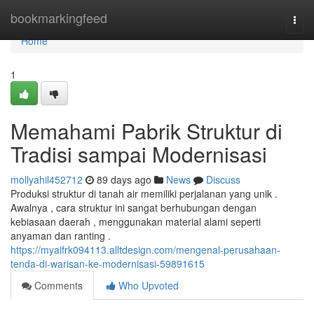
Home
bookmarkingfeed
Togg
navi
Home
1
Memahami Pabrik Struktur di
Tradisi sampai Modernisasi
mollyahil452712
89 days ago
News
Discuss
Produksi struktur di tanah air memiliki perjalanan yang unik .
Awalnya , cara struktur ini sangat berhubungan dengan
kebiasaan daerah , menggunakan material alami seperti
anyaman dan ranting .
https://myaifrk094113.alltdesign.com/mengenal-perusahaan-
tenda-di-warisan-ke-modernisasi-59891615
Comments
Who Upvoted