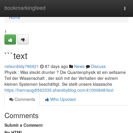
Home
bookmarkingfeed
Togg
navi
Home
1
```text
nelsonbldy786921
87 days ago
News
Discuss
Physik : Was steckt drunter ? Die Quantenphysik ist ein seltsame
Teil der Wissenschaft , der sich mit der Verhalten der extrem
kleinen Systemen beschäftigt. Sie stellt unsere klassische
https://hannaugdt563335.sharebyblog.com/41000848/text
Comments
Who Upvoted
Comments
Submit a Comment
No HTML