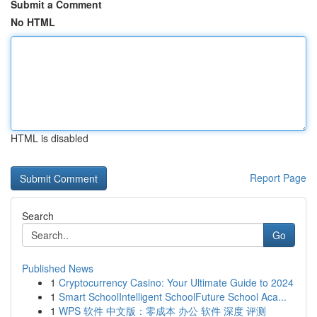
Submit a Comment
No HTML
HTML is disabled
Report Page
Search
Go
Published News
1
Cryptocurrency Casino: Your Ultimate Guide to 2024
1
Smart SchoolIntelligent SchoolFuture School Aca...
1
WPS 软件 中文版：零成本 办公 软件 深度 评测