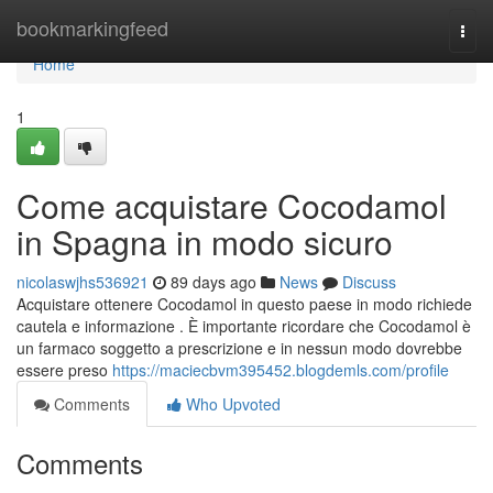
Home
bookmarkingfeed
Togg
navi
Home
1
Come acquistare Cocodamol
in Spagna in modo sicuro
nicolaswjhs536921
89 days ago
News
Discuss
Acquistare ottenere Cocodamol in questo paese in modo richiede
cautela e informazione . È importante ricordare che Cocodamol è
un farmaco soggetto a prescrizione e in nessun modo dovrebbe
essere preso
https://maciecbvm395452.blogdemls.com/profile
Comments
Who Upvoted
Comments