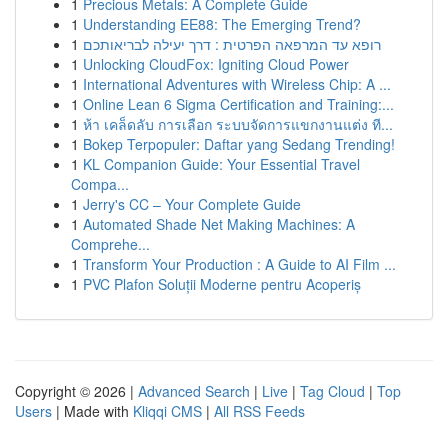
1
Precious Metals: A Complete Guide
1
Understanding EE88: The Emerging Trend?
1
רופא עד המרפאה הפרטית : דרך יעילה לבריאותכם
1
Unlocking CloudFox: Igniting Cloud Power
1
International Adventures with Wireless Chip: A ...
1
Online Lean 6 Sigma Certification and Training:...
1
ห้า เคล็ดลับ การเลือก ระบบจัดการแขกงานแต่ง ที...
1
Bokep Terpopuler: Daftar yang Sedang Trending!
1
KL Companion Guide: Your Essential Travel
Compa...
1
Jerry's CC – Your Complete Guide
1
Automated Shade Net Making Machines: A
Comprehe...
1
Transform Your Production : A Guide to AI Film ...
1
PVC Plafon Soluții Moderne pentru Acoperiș
Copyright © 2026 |
Advanced Search
|
Live
|
Tag Cloud
|
Top
Users
| Made with
Kliqqi CMS
|
All RSS Feeds