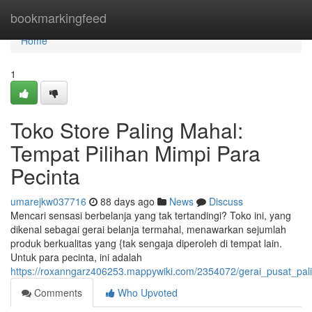
Home
bookmarkingfeed
Home
1
Toko Store Paling Mahal:
Tempat Pilihan Mimpi Para
Pecinta
umarejkw037716
88 days ago
News
Discuss
Mencari sensasi berbelanja yang tak tertandingi? Toko ini, yang
dikenal sebagai gerai belanja termahal, menawarkan sejumlah
produk berkualitas yang {tak sengaja diperoleh di tempat lain.
Untuk para pecinta, ini adalah
https://roxanngarz406253.mappywiki.com/2354072/gerai_pusat_pa
Comments
Who Upvoted