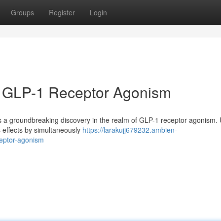
Groups
Register
Login
in GLP-1 Receptor Agonism
s a groundbreaking discovery in the realm of GLP-1 receptor agonism. 
s effects by simultaneously
https://larakujj679232.ambien-
ceptor-agonism