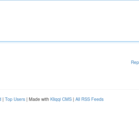
Rep
d
|
Top Users
| Made with
Kliqqi CMS
|
All RSS Feeds