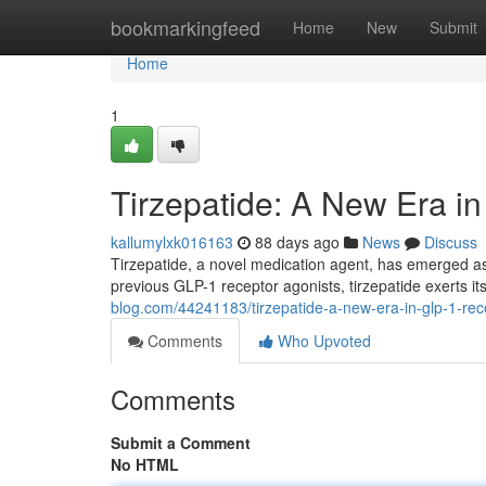
Home
bookmarkingfeed
Home
New
Submit
Home
1
Tirzepatide: A New Era 
kallumylxk016163
88 days ago
News
Discuss
Tirzepatide, a novel medication agent, has emerged a
previous GLP-1 receptor agonists, tirzepatide exerts it
blog.com/44241183/tirzepatide-a-new-era-in-glp-1-re
Comments
Who Upvoted
Comments
Submit a Comment
No HTML