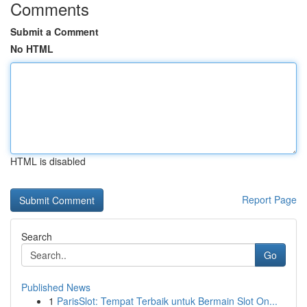
Comments
Submit a Comment
No HTML
HTML is disabled
Report Page
Search
Go
Published News
1
ParisSlot: Tempat Terbaik untuk Bermain Slot On...