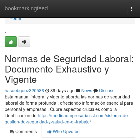
Home
bookmarkingfeed
Togg
navi
Home
1
Normas de Seguridad Laboral:
Documento Exhaustivo y
Vigente
haseebgeoz320586
89 days ago
News
Discuss
Esta manual integral y vigente aborda las normas de seguridad
laboral de forma profunda , ofreciendo información esencial para
personal y empresas . Cubre aspectos cruciales como la
identificación de
https://medinaempresarialsst.com/sistema-de-
gestion-de-seguridad-y-salud-en-el-trabajo/
Comments
Who Upvoted