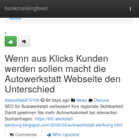
Home
bookmarkingfeed
Togg
navi
Home
1
Wenn aus Klicks Kunden
werden sollen macht die
Autowerkstatt Webseite den
Unterschied
dawudilqe875706
89 days ago
News
Discuss
SEO für Autowerkstatt verbessert Ihre regionale Sichtbarkeit.
Damit gewinnen Sie mehr Aufmerksamkeit bei relevanten
Suchanfragen.
https://kfz-werkstatt-
werbung.blogspot.com/2026/04/autowerkstatt-werbung.html
Comments
Who Upvoted