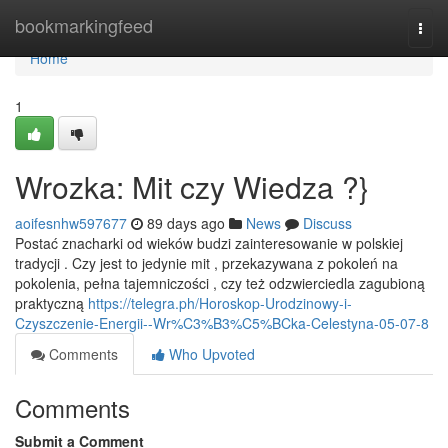
Home
bookmarkingfeed
Togg
navi
Home
1
Wrozka: Mit czy Wiedza ?}
aoifesnhw597677
89 days ago
News
Discuss
Postać znacharki od wieków budzi zainteresowanie w polskiej
tradycji . Czy jest to jedynie mit , przekazywana z pokoleń na
pokolenia, pełna tajemniczości , czy też odzwierciedla zagubioną
praktyczną
https://telegra.ph/Horoskop-Urodzinowy-i-
Czyszczenie-Energii--Wr%C3%B3%C5%BCka-Celestyna-05-07-8
Comments
Who Upvoted
Comments
Submit a Comment