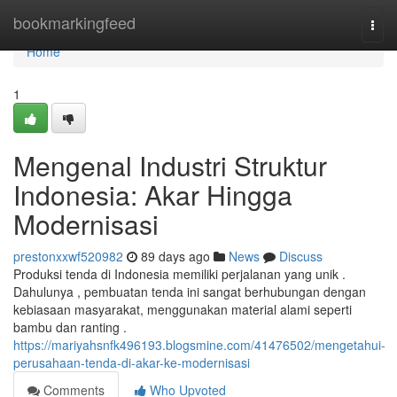
Home
bookmarkingfeed
Togg
navi
Home
1
Mengenal Industri Struktur
Indonesia: Akar Hingga
Modernisasi
prestonxxwf520982
89 days ago
News
Discuss
Produksi tenda di Indonesia memiliki perjalanan yang unik .
Dahulunya , pembuatan tenda ini sangat berhubungan dengan
kebiasaan masyarakat, menggunakan material alami seperti
bambu dan ranting .
https://mariyahsnfk496193.blogsmine.com/41476502/mengetahui-
perusahaan-tenda-di-akar-ke-modernisasi
Comments
Who Upvoted