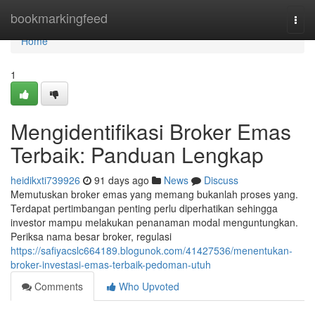
Home
bookmarkingfeed
Togg
navi
Home
1
Mengidentifikasi Broker Emas
Terbaik: Panduan Lengkap
heidikxti739926
91 days ago
News
Discuss
Memutuskan broker emas yang memang bukanlah proses yang.
Terdapat pertimbangan penting perlu diperhatikan sehingga
investor mampu melakukan penanaman modal menguntungkan.
Periksa nama besar broker, regulasi
https://safiyacslc664189.blogunok.com/41427536/menentukan-
broker-investasi-emas-terbaik-pedoman-utuh
Comments
Who Upvoted