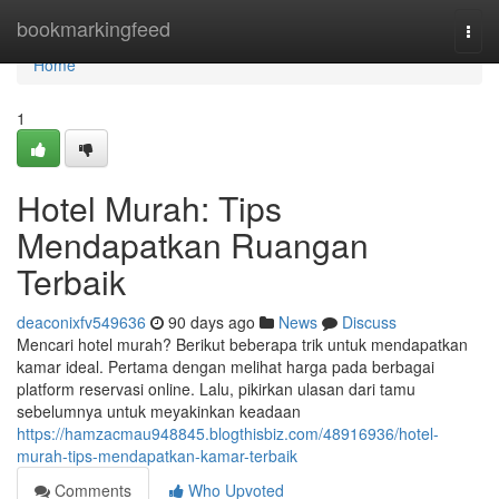
Home
bookmarkingfeed
Togg
navi
Home
1
Hotel Murah: Tips
Mendapatkan Ruangan
Terbaik
deaconixfv549636
90 days ago
News
Discuss
Mencari hotel murah? Berikut beberapa trik untuk mendapatkan
kamar ideal. Pertama dengan melihat harga pada berbagai
platform reservasi online. Lalu, pikirkan ulasan dari tamu
sebelumnya untuk meyakinkan keadaan
https://hamzacmau948845.blogthisbiz.com/48916936/hotel-
murah-tips-mendapatkan-kamar-terbaik
Comments
Who Upvoted