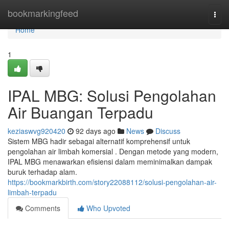
Home
bookmarkingfeed
Togg
navi
Home
1
IPAL MBG: Solusi Pengolahan
Air Buangan Terpadu
keziaswvg920420
92 days ago
News
Discuss
Sistem MBG hadir sebagai alternatif komprehensif untuk
pengolahan air limbah komersial . Dengan metode yang modern,
IPAL MBG menawarkan efisiensi dalam meminimalkan dampak
buruk terhadap alam.
https://bookmarkbirth.com/story22088112/solusi-pengolahan-air-
limbah-terpadu
Comments
Who Upvoted