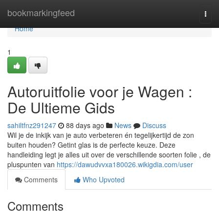
Home
bookmarkingfeed
Togg
navi
Home
1
Autoruitfolie voor je Wagen :
De Ultieme Gids
sahiltfnz291247
88 days ago
News
Discuss
Wil je de inkijk van je auto verbeteren én tegelijkertijd de zon
buiten houden? Getint glas is de perfecte keuze. Deze
handleiding legt je alles uit over de verschillende soorten folie , de
pluspunten van
https://dawudvvxa180026.wikigdia.com/user
Comments
Who Upvoted
Comments