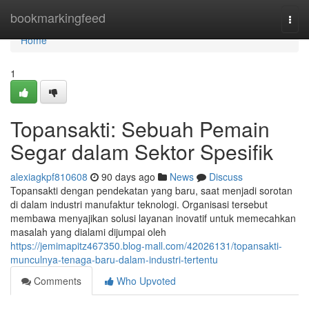
Home
bookmarkingfeed
Togg
navi
Home
1
Topansakti: Sebuah Pemain
Segar dalam Sektor Spesifik
alexiagkpf810608
90 days ago
News
Discuss
Topansakti dengan pendekatan yang baru, saat menjadi sorotan
di dalam industri manufaktur teknologi. Organisasi tersebut
membawa menyajikan solusi layanan inovatif untuk memecahkan
masalah yang dialami dijumpai oleh
https://jemimapitz467350.blog-mall.com/42026131/topansakti-
munculnya-tenaga-baru-dalam-industri-tertentu
Comments
Who Upvoted