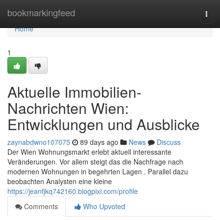
Home
bookmarkingfeed
Togg
navi
Home
1
Aktuelle Immobilien-
Nachrichten Wien:
Entwicklungen und Ausblicke
zaynabdwno107075
89 days ago
News
Discuss
Der Wien Wohnungsmarkt erlebt aktuell interessante
Veränderungen. Vor allem steigt das die Nachfrage nach
modernen Wohnungen in begehrten Lagen . Parallel dazu
beobachten Analysten eine kleine
https://jeanfjkq742160.blogpixi.com/profile
Comments
Who Upvoted