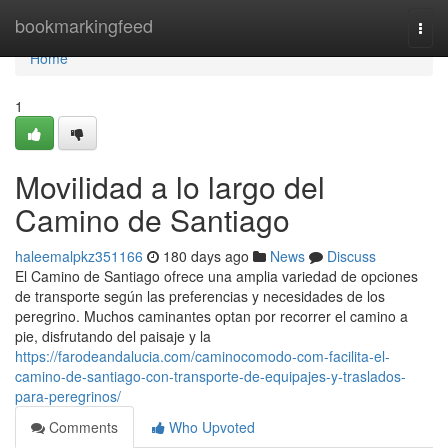
Home
bookmarkingfeed
Togg
navi
Home
1
Movilidad a lo largo del
Camino de Santiago
haleemalpkz351166
180 days ago
News
Discuss
El Camino de Santiago ofrece una amplia variedad de opciones
de transporte según las preferencias y necesidades de los
peregrino. Muchos caminantes optan por recorrer el camino a
pie, disfrutando del paisaje y la
https://farodeandalucia.com/caminocomodo-com-facilita-el-
camino-de-santiago-con-transporte-de-equipajes-y-traslados-
para-peregrinos/
Comments
Who Upvoted