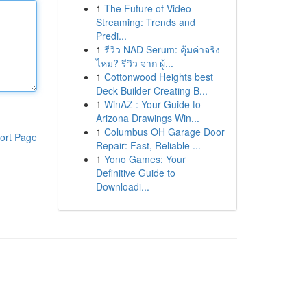
1
The Future of Video
Streaming: Trends and
Predi...
1
รีวิว NAD Serum: คุ้มค่าจริง
ไหม? รีวิว จาก ผู้...
1
Cottonwood Heights best
Deck Builder Creating B...
1
WinAZ : Your Guide to
Arizona Drawings Win...
1
Columbus OH Garage Door
ort Page
Repair: Fast, Reliable ...
1
Yono Games: Your
Definitive Guide to
Downloadi...