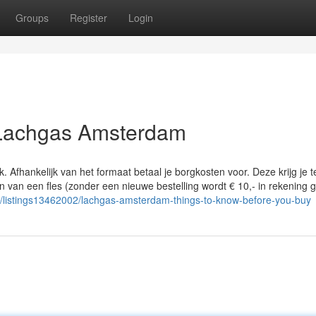
Groups
Register
Login
 Lachgas Amsterdam
. Afhankelijk van het formaat betaal je borgkosten voor. Deze krijg je t
len van een fles (zonder een nieuwe bestelling wordt € 10,- in rekening 
com/listings13462002/lachgas-amsterdam-things-to-know-before-you-buy