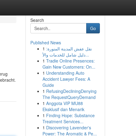
Search
Go
Published News
1
نقل عفش المدينة المنورة:
دليل شامل للخدمات والأ...
1
Tradie Online Presences:
Gain New Customers: On...
1
Understanding Auto
erug
Accident Lawyer Fees: A
gebracht.
Guide
1
RefusingDecliningDenying
The RequestQueryDemand
1
Anggota VIP MU88
Eksklusif dan Menarik
1
Finding Hope: Substance
Treatment Services...
1
Discovering Lavender's
Power: The Aromatic & Pe...