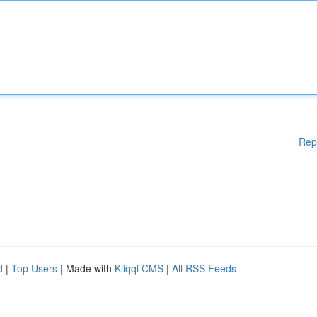
Rep
d
|
Top Users
| Made with
Kliqqi CMS
|
All RSS Feeds