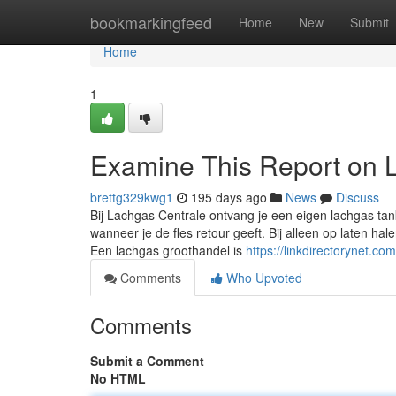
Home
bookmarkingfeed
Home
New
Submit
Home
1
Examine This Report on
brettg329kwg1
195 days ago
News
Discuss
Bij Lachgas Centrale ontvang je een eigen lachgas tank
wanneer je de fles retour geeft. Bij alleen op laten ha
Een lachgas groothandel is
https://linkdirectorynet.
Comments
Who Upvoted
Comments
Submit a Comment
No HTML