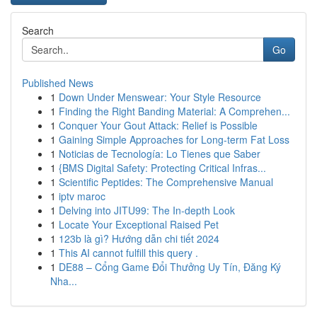
Search
Go
Published News
1
Down Under Menswear: Your Style Resource
1
Finding the Right Banding Material: A Comprehen...
1
Conquer Your Gout Attack: Relief is Possible
1
Gaining Simple Approaches for Long-term Fat Loss
1
Noticias de Tecnología: Lo Tienes que Saber
1
{BMS Digital Safety: Protecting Critical Infras...
1
Scientific Peptides: The Comprehensive Manual
1
iptv maroc
1
Delving into JITU99: The In-depth Look
1
Locate Your Exceptional Raised Pet
1
123b là gì? Hướng dẫn chi tiết 2024
1
This AI cannot fulfill this query .
1
DE88 – Cổng Game Đổi Thưởng Uy Tín, Đăng Ký
Nha...