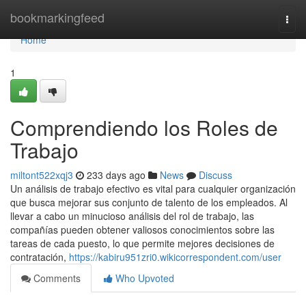
Home
bookmarkingfeed
Togg
navi
Home
1
Comprendiendo los Roles de
Trabajo
miltont522xqj3
233 days ago
News
Discuss
Un análisis de trabajo efectivo es vital para cualquier organización
que busca mejorar sus conjunto de talento de los empleados. Al
llevar a cabo un minucioso análisis del rol de trabajo, las
compañías pueden obtener valiosos conocimientos sobre las
tareas de cada puesto, lo que permite mejores decisiones de
contratación,
https://kabiru951zri0.wikicorrespondent.com/user
Comments
Who Upvoted