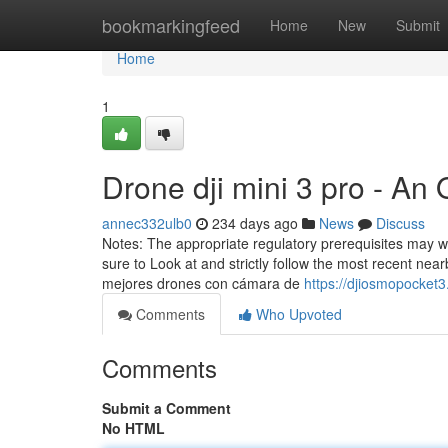
Home
bookmarkingfeed
Home
New
Submit
Home
1
Drone dji mini 3 pro - An
annec332ulb0
234 days ago
News
Discuss
Notes: The appropriate regulatory prerequisites may 
sure to Look at and strictly follow the most recent nea
mejores drones con cámara de
https://djiosmopocket
Comments
Who Upvoted
Comments
Submit a Comment
No HTML