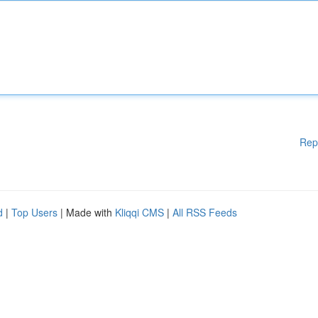
Rep
d
|
Top Users
| Made with
Kliqqi CMS
|
All RSS Feeds