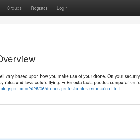
Groups
Register
Login
 Overview
well vary based upon how you make use of your drone. On your securit
rby rules and laws before flying. ➡️ En esta tabla puedes comparar entre
3.blogspot.com/2025/06/drones-profesionales-en-mexico.html