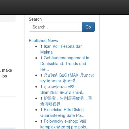
Search
Go
Published News
1
Ikan Koi: Pesona dan
Makna
1
Gebäudemanagement in
Deutschland: Trends und
He...
y, make
1
เว็บไซต์ G2G1MAX เว็บตรง:
 los
สรุปทุกความคุ้มค่าที่...
1
ดู เกมฟุตบอล ฟรี! !
Siam2Ball อัพเดท รายชื...
1
护眼宝：告别屏幕疲劳，重
焕清晰视界
1
Electrician Hills District
Guaranteeing Safe Po...
1
Poľovnícky e-shop: Váš
komplexný zdroj pre poľo...