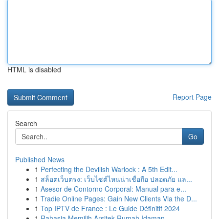
HTML is disabled
Report Page
Search
Go
Published News
1
Perfecting the Devilish Warlock : A 5th Edit...
1
สล็อตเว็บตรง: เว็บไซต์ไหนน่าเชื่อถือ ปลอดภัย แล...
1
Asesor de Contorno Corporal: Manual para e...
1
Tradie Online Pages: Gain New Clients Via the D...
1
Top IPTV de France : Le Guide Définitif 2024
1
Rahasia Memilih Arsitek Rumah Idaman