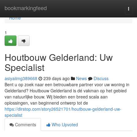
Home
bookmarkingfeed
Togg
navi
Home
1
Houtbouw Gelderland: Uw
Specialist
asiyaiimg389668
239 days ago
News
Discuss
Bent u op zoek naar een betrouwbare partner voor uw woning in
Gelderland? Houtbouw Gelderland is dé vakman op het gebied
van natuurlijke bouw. Wij bieden een breed scala aan
oplossingen, van beginnend ontwerp tot de
https://dirstop.com/story26521701/houtbouw-gelderland-uw-
specialist
Comments
Who Upvoted