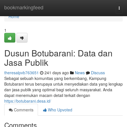
Home
bookmarkingfeed
Togg
navi
Home
1
Dusun Botubarani: Data dan
Jasa Publik
theresalpvb763651
241 days ago
News
Discuss
Sebagai sebuah komunitas yang berkembang, Kampung
Botubarani terus berupaya untuk menyediakan data yang lengkap
dan jasa publik yang optimal bagi seluruh masyarakat. Anda
dapat menemukan macam detail terkait dengan
https://botubarani.desa.id/
Comments
Who Upvoted
Comments