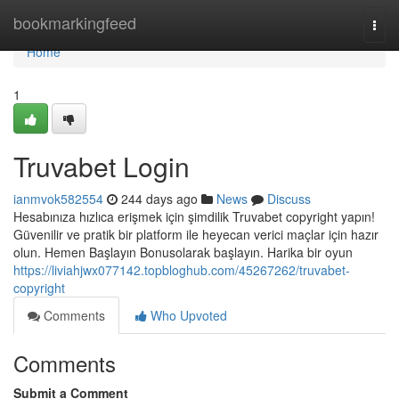
Home
bookmarkingfeed
Togg
navi
Home
1
Truvabet Login
ianmvok582554
244 days ago
News
Discuss
Hesabınıza hızlıca erişmek için şimdilik Truvabet copyright yapın!
Güvenilir ve pratik bir platform ile heyecan verici maçlar için hazır
olun. Hemen Başlayın Bonusolarak başlayın. Harika bir oyun
https://liviahjwx077142.topbloghub.com/45267262/truvabet-
copyright
Comments
Who Upvoted
Comments
Submit a Comment