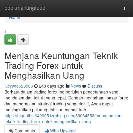
Home
bookmarkingfeed
Togg
navi
Home
1
Menjana Keuntungan Teknik
Trading Forex untuk
Menghasilkan Uang
lucywro623506
248 days ago
News
Discuss
Berhasil dalam trading forex memerlukan pengetahuan yang
mendalam dan teknik yang tepat. Dengan memahami pasar forex
dan menerapkan strategi trading yang efektif, Anda dapat
meningkatkan peluang untuk menghasilkan
https://teganthst642695.izrablog.com/39064558/mendapatkan-
teknik-trading-forex-untuk-menghasilkan-uang
Comments
Who Upvoted