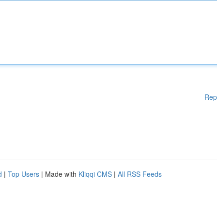
Rep
d
|
Top Users
| Made with
Kliqqi CMS
|
All RSS Feeds