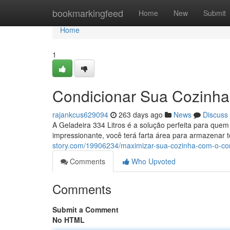
Home
bookmarkingfeed
Home
New
Submit
Home
1
Condicionar Sua Cozinha 
rajankcus629094
263 days ago
News
Discuss
A Geladeira 334 Litros é a solução perfeita para qu
impressionante, você terá farta área para armazenar t
story.com/19906234/maximizar-sua-cozinha-com-o-cons
Comments
Who Upvoted
Comments
Submit a Comment
No HTML