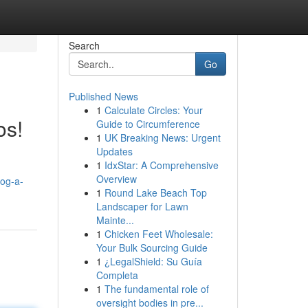
Search
Go
Published News
1
Calculate Circles: Your
os!
Guide to Circumference
1
UK Breaking News: Urgent
Updates
1
IdxStar: A Comprehensive
Overview
log-a-
1
Round Lake Beach Top
Landscaper for Lawn
Mainte...
1
Chicken Feet Wholesale:
Your Bulk Sourcing Guide
1
¿LegalShield: Su Guía
Completa
1
The fundamental role of
oversight bodies in pre...