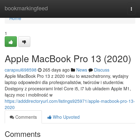
Home
bookmarkingfeed
Togg
navi
Home
1
Apple MacBook Pro 13 (2020)
carapxul698598
265 days ago
News
Discuss
Apple MacBook Pro 13 z 2020 roku to wszechstronny, wydajny
laptop odpowiedni dla profesjonalistów, twórców i studentów.
Dostępny z procesorami Intel Core i5, i7 lub układem Apple M1,
łączy moc i mobilność w
https://adddirectoryurl.com/listings925971/apple-macbook-pro-13-
2020
Comments
Who Upvoted
Comments