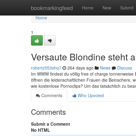
Home
bookmarkingfeed
Home
New
Submit
Home
1
Versaute Blondine steht a
robertz553shq7
264 days ago
News
Discuss
Im WWW findest du völlig free of charge tonnenweise
öffnen die leidenschaftlichen Frauen die Beinschere, 
wie kostenlose Pornoclips? Um das tatsächlich zu beant
Comments
Who Upvoted
Comments
Submit a Comment
No HTML