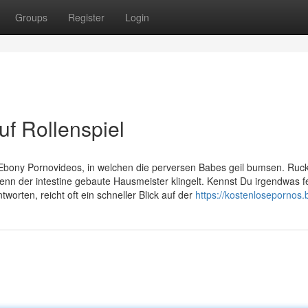
Groups
Register
Login
uf Rollenspiel
 Ebony Pornovideos, in welchen die perversen Babes geil bumsen. Ruc
wenn der intestine gebaute Hausmeister klingelt. Kennst Du irgendwas f
worten, reicht oft ein schneller Blick auf der
https://kostenlosepornos.b