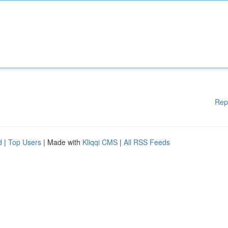
Rep
d
|
Top Users
| Made with
Kliqqi CMS
|
All RSS Feeds