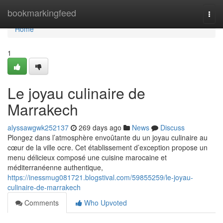
Home
bookmarkingfeed
Togg
navi
Home
1
Le joyau culinaire de
Marrakech
alyssawgwk252137
269 days ago
News
Discuss
Plongez dans l’atmosphère envoûtante du un joyau culinaire au
cœur de la ville ocre. Cet établissement d’exception propose un
menu délicieux composé une cuisine marocaine et
méditerranéenne authentique,
https://inessmug081721.blogstival.com/59855259/le-joyau-
culinaire-de-marrakech
Comments
Who Upvoted