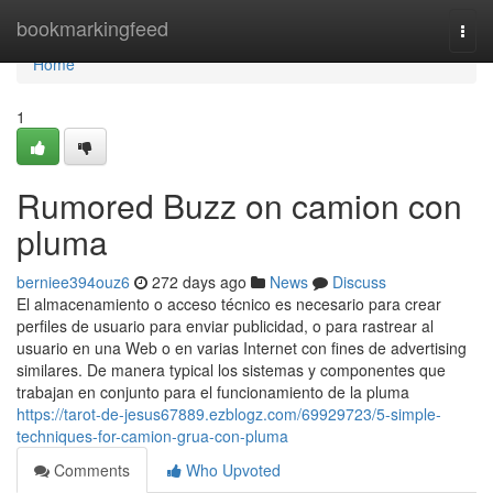
Home
bookmarkingfeed
Togg
navi
Home
1
Rumored Buzz on camion con
pluma
berniee394ouz6
272 days ago
News
Discuss
El almacenamiento o acceso técnico es necesario para crear
perfiles de usuario para enviar publicidad, o para rastrear al
usuario en una Web o en varias Internet con fines de advertising
similares. De manera typical los sistemas y componentes que
trabajan en conjunto para el funcionamiento de la pluma
https://tarot-de-jesus67889.ezblogz.com/69929723/5-simple-
techniques-for-camion-grua-con-pluma
Comments
Who Upvoted