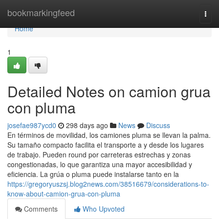
Home
bookmarkingfeed
Togg
navi
Home
1
Detailed Notes on camion grua
con pluma
josefae987ycd0
298 days ago
News
Discuss
En términos de movilidad, los camiones pluma se llevan la palma.
Su tamaño compacto facilita el transporte a y desde los lugares
de trabajo. Pueden round por carreteras estrechas y zonas
congestionadas, lo que garantiza una mayor accesibilidad y
eficiencia. La grúa o pluma puede instalarse tanto en la
https://gregoryuszsj.blog2news.com/38516679/considerations-to-
know-about-camion-grua-con-pluma
Comments
Who Upvoted