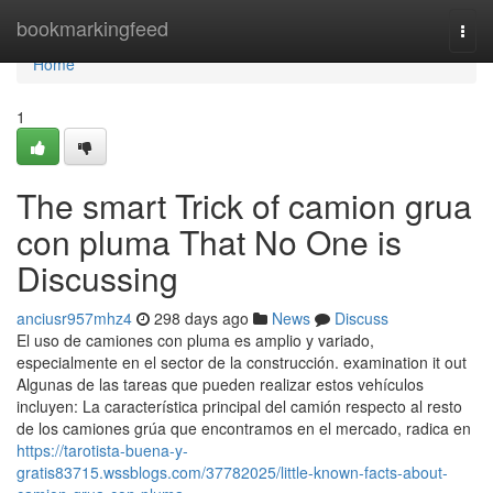
Home
bookmarkingfeed
Togg
navi
Home
1
The smart Trick of camion grua
con pluma That No One is
Discussing
anciusr957mhz4
298 days ago
News
Discuss
El uso de camiones con pluma es amplio y variado,
especialmente en el sector de la construcción. examination it out
Algunas de las tareas que pueden realizar estos vehículos
incluyen: La característica principal del camión respecto al resto
de los camiones grúa que encontramos en el mercado, radica en
https://tarotista-buena-y-
gratis83715.wssblogs.com/37782025/little-known-facts-about-