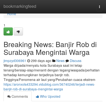
Home
bookmarkingfeed
Togg
navi
Home
1
Breaking News: Banjir Rob di
Surabaya Mengintai Warga
jimpzyd306961
299 days ago
News
Discuss
Warga di/pada/menyatu kota Surabaya saat ini tetap
tenang/bersiap-siap/menanti dengan tegang/waspada/perhatian
terhadap kemungkinan terjadinya banjir rob.
Tingginya/Fenomena air laut yang/Perubahan cuaca ekstrem
https://aronxols433294.vidublog.com/36740246/terjadi-news-
banjir-rob-di-surabaya-mengintai-warga
Comments
Who Upvoted