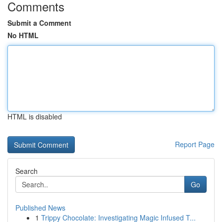
Comments
Submit a Comment
No HTML
HTML is disabled
Report Page
Search
Go
Published News
1
Trippy Chocolate: Investigating Magic Infused T...