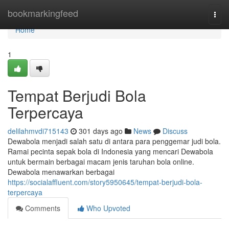
Home
bookmarkingfeed
Togg
navi
Home
1
Tempat Berjudi Bola
Terpercaya
delilahmvdi715143
301 days ago
News
Discuss
Dewabola menjadi salah satu di antara para penggemar judi bola.
Ramai pecinta sepak bola di Indonesia yang mencari Dewabola
untuk bermain berbagai macam jenis taruhan bola online.
Dewabola menawarkan berbagai
https://socialaffluent.com/story5950645/tempat-berjudi-bola-
terpercaya
Comments
Who Upvoted