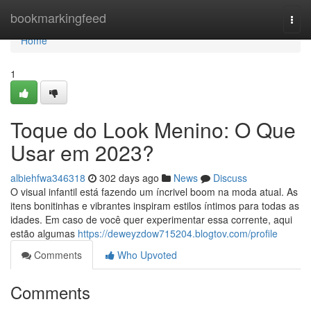
Home
bookmarkingfeed
Togg
navi
Home
1
Toque do Look Menino: O Que
Usar em 2023?
albiehfwa346318
302 days ago
News
Discuss
O visual infantil está fazendo um íncrivel boom na moda atual. As
itens bonitinhas e vibrantes inspiram estilos íntimos para todas as
idades. Em caso de você quer experimentar essa corrente, aqui
estão algumas
https://deweyzdow715204.blogtov.com/profile
Comments
Who Upvoted
Comments