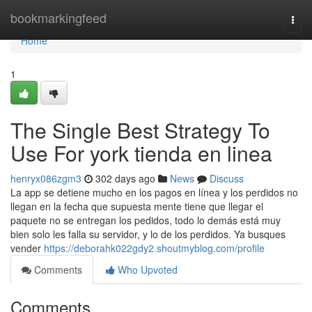
Home
bookmarkingfeed
Togg
navi
Home
1
The Single Best Strategy To
Use For york tienda en linea
henryx086zgm3
302 days ago
News
Discuss
La app se detiene mucho en los pagos en línea y los perdidos no
llegan en la fecha que supuesta mente tiene que llegar el
paquete no se entregan los pedidos, todo lo demás está muy
bien solo les falla su servidor, y lo de los perdidos. Ya busques
vender
https://deborahk022gdy2.shoutmyblog.com/profile
Comments
Who Upvoted
Comments