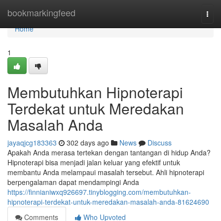
Home
bookmarkingfeed
Togg
navi
Home
1
Membutuhkan Hipnoterapi
Terdekat untuk Meredakan
Masalah Anda
jayaqjcg183363
302 days ago
News
Discuss
Apakah Anda merasa tertekan dengan tantangan di hidup Anda?
Hipnoterapi bisa menjadi jalan keluar yang efektif untuk
membantu Anda melampaui masalah tersebut. Ahli hipnoterapi
berpengalaman dapat mendampingi Anda
https://finnianiwxq926697.tinyblogging.com/membutuhkan-
hipnoterapi-terdekat-untuk-meredakan-masalah-anda-81624690
Comments
Who Upvoted