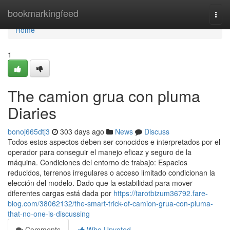
Home
bookmarkingfeed
Togg
navi
Home
1
The camion grua con pluma
Diaries
bonoj665dtj3
303 days ago
News
Discuss
Todos estos aspectos deben ser conocidos e interpretados por el
operador para conseguir el manejo eficaz y seguro de la
máquina. Condiciones del entorno de trabajo: Espacios
reducidos, terrenos irregulares o acceso limitado condicionan la
elección del modelo. Dado que la estabilidad para mover
diferentes cargas está dada por
https://tarotbizum36792.fare-
blog.com/38062132/the-smart-trick-of-camion-grua-con-pluma-
that-no-one-is-discussing
Comments
Who Upvoted