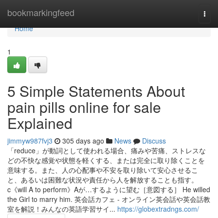
Home
bookmarkingfeed
Togg
navi
Home
1
5 Simple Statements About
pain pills online for sale
Explained
jimmyw987fvj3
305 days ago
News
Discuss
「reduce」が動詞として使われる場合、痛みや苦痛、ストレスな
どの不快な感覚や状態を軽くする、または完全に取り除くことを
意味する。また、人の心配事や不安を取り除いて安心させるこ
と、あるいは困難な状況や責任から人を解放することも指す。
c《will A to perform》Aが…するように望む［意図する］ He willed
the Girl to marry him. 英会話カフェ - オンライン英会話や英会話教
室を解説！みんなの英語学習サイ...
https://globextradngs.com/