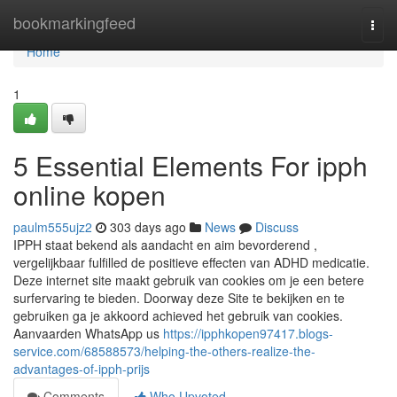
Home
bookmarkingfeed
Togg
navi
Home
1
5 Essential Elements For ipph
online kopen
paulm555ujz2
303 days ago
News
Discuss
IPPH staat bekend als aandacht en aim bevorderend ,
vergelijkbaar fulfilled de positieve effecten van ADHD medicatie.
Deze internet site maakt gebruik van cookies om je een betere
surfervaring te bieden. Doorway deze Site te bekijken en te
gebruiken ga je akkoord achieved het gebruik van cookies.
Aanvaarden WhatsApp us
https://ipphkopen97417.blogs-
service.com/68588573/helping-the-others-realize-the-
advantages-of-ipph-prijs
Comments
Who Upvoted