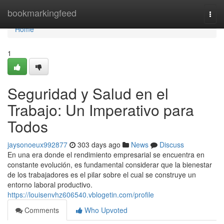
Home
bookmarkingfeed
Togg
navi
Home
1
Seguridad y Salud en el
Trabajo: Un Imperativo para
Todos
jaysonoeux992877
303 days ago
News
Discuss
En una era donde el rendimiento empresarial se encuentra en
constante evolución, es fundamental considerar que la bienestar
de los trabajadores es el pilar sobre el cual se construye un
entorno laboral productivo.
https://louisenvhz606540.vblogetin.com/profile
Comments
Who Upvoted