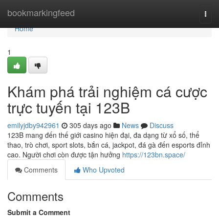
Home
bookmarkingfeed
Togg
navi
Home
1
Khám phá trải nghiệm cá cược
trực tuyến tại 123B
emilyjdby942961
305 days ago
News
Discuss
123B mang đến thế giới casino hiện đại, đa dạng từ xổ số, thể
thao, trò chơi, sport slots, bắn cá, jackpot, đá gà đến esports đỉnh
cao. Người chơi còn được tận hưởng
https://123bn.space/
Comments
Who Upvoted
Comments
Submit a Comment